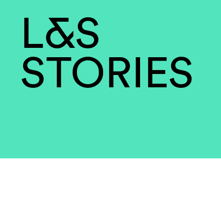
L&S
STORIES
Was uns eint, ist uns
Begeisterung für uns
Beruf, das Recht und 