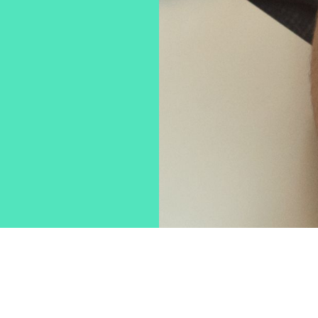
ere
eren
die