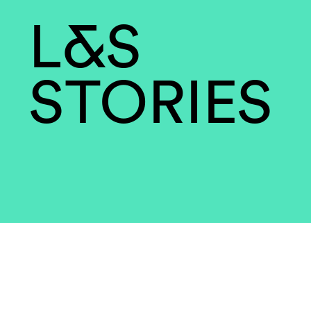
L&S
STORIES
Was uns eint, ist uns
Begeisterung für uns
Beruf, das Recht und 