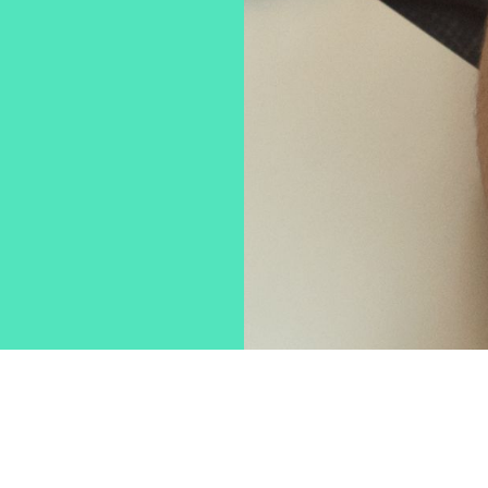
ere
eren
die