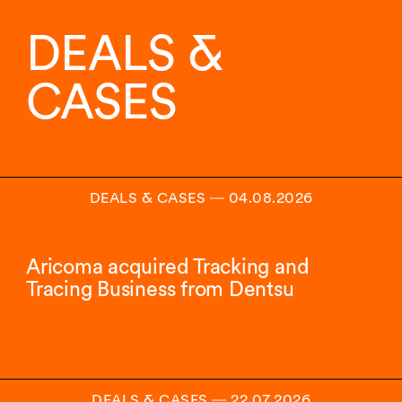
von
1
DEALS &
Insights
angezeigt.
CASES
DEALS & CASES
―
04.08.2026
Aricoma acquired Tracking and
Tracing Business from Dentsu
DEALS & CASES
―
22.07.2026