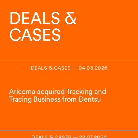
von
6
DEALS &
Insights
angezeigt.
CASES
DEALS & CASES
―
04.08.2026
Aricoma acquired Tracking and
Tracing Business from Dentsu
DEALS & CASES
―
22.07.2026