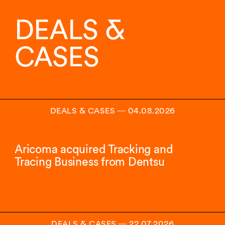
von
9
DEALS &
Insights
angezeigt.
CASES
DEALS & CASES
―
04.08.2026
Aricoma acquired Tracking and
Tracing Business from Dentsu
DEALS & CASES
―
22.07.2026