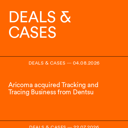
von
6
DEALS &
Insights
angezeigt.
CASES
DEALS & CASES
―
04.08.2026
Aricoma acquired Tracking and
Tracing Business from Dentsu
DEALS & CASES
―
22.07.2026