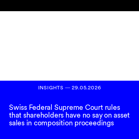
Newsletter
abonnieren
ANMELDEN
INSIGHTS
―
29.05.2026
Swiss Federal Supreme Court rules
that shareholders have no say on asset
sales in composition proceedings