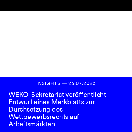
Newsletter
abonnieren
ANMELDEN
INSIGHTS
―
23.07.2026
WEKO-Sekretariat veröffentlicht
Entwurf eines Merkblatts zur
Durchsetzung des
Wettbewerbsrechts auf
Arbeitsmärkten