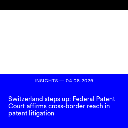
Newsletter
abonnieren
ANMELDEN
INSIGHTS
―
04.08.2026
Switzerland steps up: Federal Patent
Court affirms cross-border reach in
patent litigation