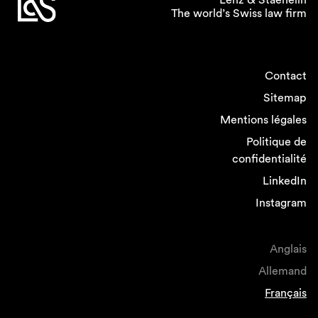
kann aus einem LL.M. oder auch aus einem
The world’s Swiss law firm
“Secondment” bei einer ausländischen
Anwaltskanzlei bestehen. Wenn jemand im
Ausland arbeiten möchte, unterstützen wir das,
indem wir in unserem weltweiten Netzwerk
Contact
anfragen und dann unsere Leute auch meist in
Sitemap
einer Kanzlei für eine gewisse Zeit
unterbringen können, bevor sie dann zu uns
Mentions légales
zurückkehren.
Politique de
confidentialité
Sie sind seit über 20
LinkedIn
Jahren im Anwaltsberuf
Instagram
tätig. Inwiefern hat sich die
Arbeitswelt in den letzten
Anglais
Jahren verändert und wie
passt sich Lenz & Staehelin
Allemand
diesen Veränderungen an?
Français