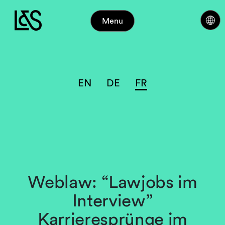
Menu
EN
DE
FR
Weblaw: “Lawjobs im
Interview”
Karrieresprünge im