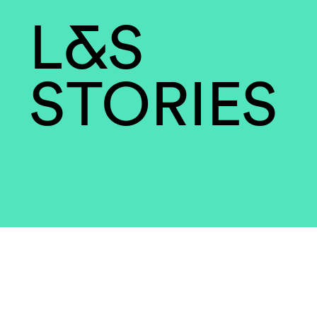
L&S
STORIES
Ce qui nous unit, c’es
même enthousiasme 
notre profession, le dr