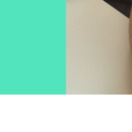
t ce
pour
oit et la