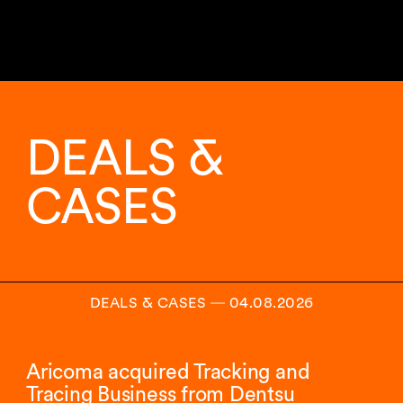
3
sur
3
DEALS &
analyses
affichées.
CASES
DEALS & CASES
―
04.08.2026
Aricoma acquired Tracking and
Tracing Business from Dentsu