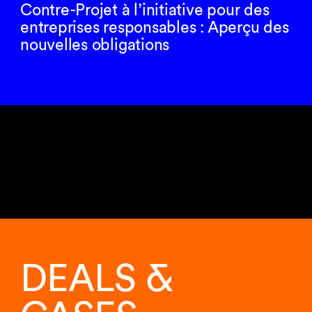
Contre-Projet à l’initiative pour des
entreprises responsables : Aperçu des
nouvelles obligations
6
sur
6
DEALS &
analyses
affichées.