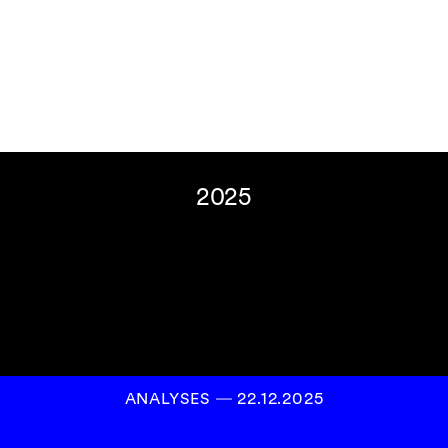
Inscrivez-vous à
notre newsletter
S’INSCRIRE
2025
ANALYSES
―
22.12.2025