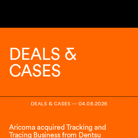
10
sur
10
DEALS &
analyses
affichées.
CASES
DEALS & CASES
―
04.08.2026
Aricoma acquired Tracking and
Tracing Business from Dentsu