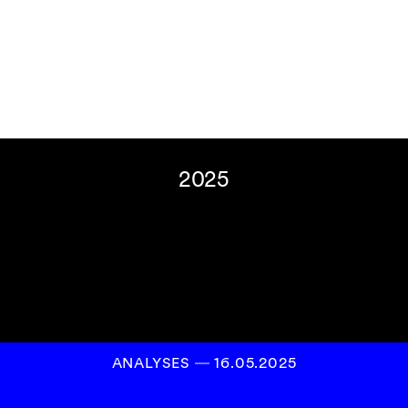
Inscrivez-vous à
notre newsletter
S’INSCRIRE
2025
ANALYSES
―
16.05.2025