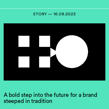
STORY — 16.08.2023
A bold step into the future for a brand
steeped in tradition