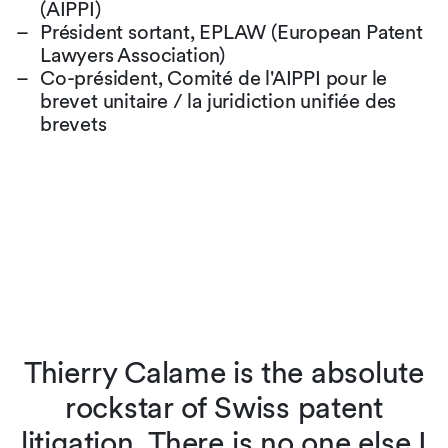
(AIPPI)
Président sortant, EPLAW (European Patent
Lawyers Association)
Co-président, Comité de l'AIPPI pour le
brevet unitaire / la juridiction unifiée des
brevets
l
Thierry Calame is the absolute
as
rockstar of Swiss patent
litigation. There is no one else I