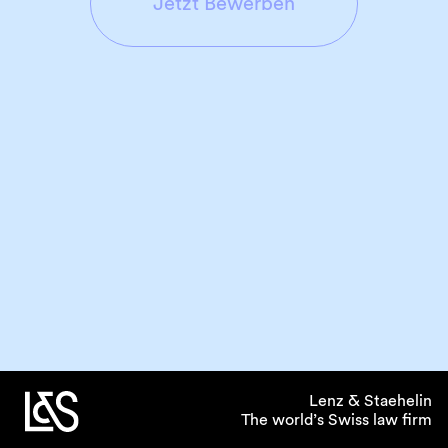
Jetzt Bewerben
Berufsverband oder juristische Organisation
Sonstige (z.B. Online-Recherche)
Lenz & Staehelin
The world’s Swiss law firm