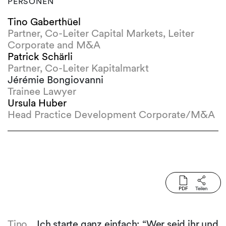
PERSONEN
Tino Gaberthüel
Partner, Co-Leiter Capital Markets, Leiter
Corporate and M&A
Patrick Schärli
Partner, Co-Leiter Kapitalmarkt
Jérémie Bongiovanni
Trainee Lawyer
Ursula Huber
Head Practice Development Corporate/M&A
PDF
Teilen
Tino
Ich starte ganz einfach: “Wer seid ihr und