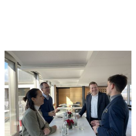
oder gab es auch Ferien?
Jérémie
(
lacht
) Ich bin soeben aus den Ferien
zurückgekehrt. Ich war drei Wochen in Asien, in
Taiwan und Hongkong.
Tino
Patrick, was hat sich für dich als junger
Partner im 2023 verändert?
Patrick
Vieles ist gleich, aber einiges auch
sehr neu. Die mandatsbezogene Arbeit hat sich
seit meinem Eintritt in die Partnerschaft nicht
allzu gross verändert. Über die Jahre zuvor
wurde ich sehr gut auf die neue Rolle
vorbereitet. Formell ist zwar nun kein
“Sicherheitsnetz” mehr da, aber unsere offene
Kultur und der regelmässige Austausch
innerhalb der Teams und Fachgruppen stellen
sicher, dass Fragen und Themen schnell
angesprochen und gemeinsam eine Lösung