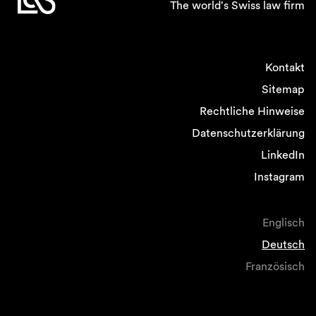
der Karriereschritt an sich. Die Freude und
The world's Swiss law firm
Aufregung darüber konnte ich dabei mit meiner
Frau teilen, denn auch sie ist 2023 Partnerin in
ihrem Unternehmen geworden.
Kontakt
Tino
Arbeitet sie ebenfalls in einer
Sitemap
Anwaltskanzlei?
Rechtliche Hinweise
Patrick
Nein, zum Glück nicht (
lacht
). Sie
Datenschutzerklärung
arbeitet im Consulting Bereich. Diesen
Karriereschritt gemeinsam zu gehen, fand ich
LinkedIn
sehr schön.
Instagram
Tino
Das kann ich nachvollziehen. Gab es
denn auch etwas, das weniger erfreulich war?
Englisch
Patrick
Natürlich gibt es Dinge, auf die ich
Deutsch
verzichten könnte, z.B. auf gewissen
Französisch
Administrativaufwand.
Tino
Wie sieht es denn bei dir aus, Urslä? Was
gab es bei dir Negatives im 2023?