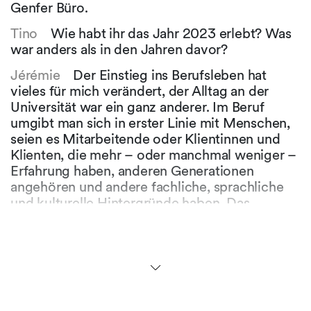
Genfer Büro.
Tino
Wie habt ihr das Jahr 2023 erlebt? Was
war anders als in den Jahren davor?
Jérémie
Der Einstieg ins Berufsleben hat
vieles für mich verändert, der Alltag an der
Universität war ein ganz anderer. Im Beruf
umgibt man sich in erster Linie mit Menschen,
seien es Mitarbeitende oder Klientinnen und
Klienten, die mehr – oder manchmal weniger –
Erfahrung haben, anderen Generationen
angehören und andere fachliche, sprachliche
und kulturelle Hintergründe haben. Das
Berufsleben ist “actionreich” und schnelllebig.
Einmal durfte ich eine Klientin bei einem
Auktionsverfahren als Bieter vertreten, einmal
im IP-Bereich vor Gericht stehen – so etwas
erlebt man im Studium natürlich nicht.
Tino
Hast du in diesem Jahr nur gearbeitet