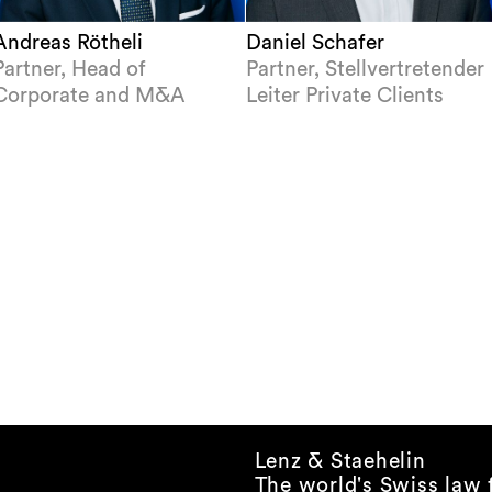
Andreas Rötheli
Daniel Schafer
Partner, Head of
Partner, Stellvertretender
Corporate and M&A
Leiter Private Clients
Lenz & Staehelin
The world's Swiss law 