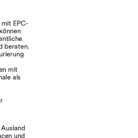
 mit EPC-
 können
entliche
d beraten.
urierung
en mit
ale als
r
m Ausland
ncen und