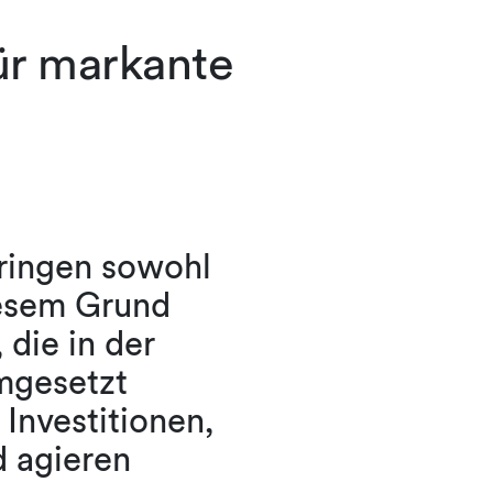
ür markante
bringen sowohl
iesem Grund
 die in der
mgesetzt
Investitionen,
d agieren