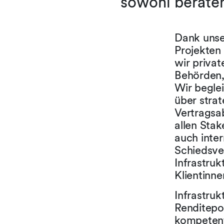
sowohl beraten
Dank unse
Projekten
wir privat
Behörden,
Wir begle
über stra
Vertragsa
allen Stak
auch inter
Schiedsve
Infrastruk
Klientinne
Infrastru
Renditepot
kompetent