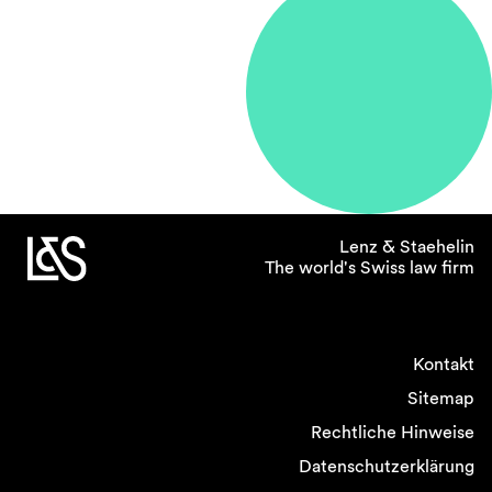
Unternehmen wenden sich
auch in
Schlichtungsprozessen oft
an Sie und Sie fungieren
als Schiedsrichter. Was
interessiert Sie an diesen
Mandaten und sind diese
mit der Arbeit an
Lenz & Staehelin
Transaktionen vereinbar?
The world's Swiss law firm
Leider führen M&A-Transaktionen nicht selten
zu Streitigkeiten. Gerade die derzeitige Krise
Kontakt
hat bewirkt, dass einige Käufer nach der
Unterzeichnung vom Vertrag zurückgetreten
Sitemap
sind und Verkäufer das nicht akzeptieren
Rechtliche Hinweise
wollen. Unabhängig von einer Krise stellt der
Datenschutzerklärung
Käufer manchmal zwischen Unterzeichnung