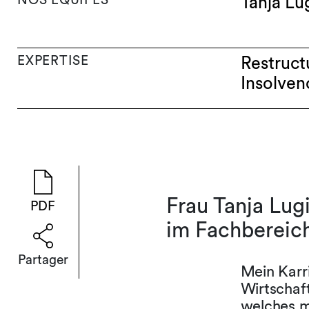
Tanja Lu
EXPERTISE
Restruct
Insolven
Frau Tanja Lug
PDF
im Fachbereic
Partager
Mein Karr
Wirtschaf
welches m