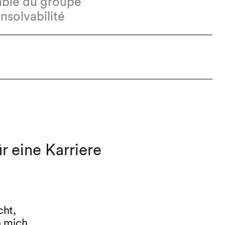
able du groupe
insolvabilité
r eine Karriere
cht,
h mich