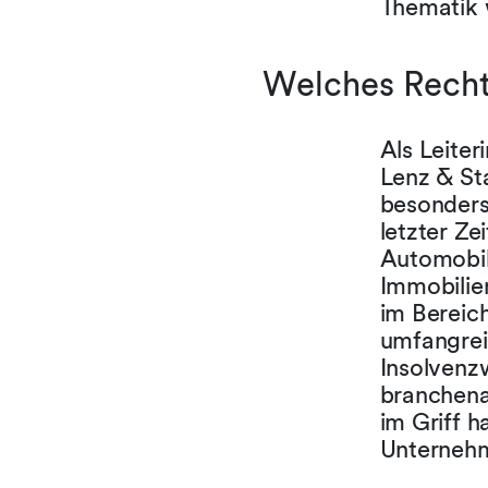
Thematik 
Welches Rechts
Als Leiter
Lenz & St
besonders
letzter Ze
Automobilz
Immobilie
im Bereic
umfangrei
Insolvenzw
branchena
im Griff h
Unternehm