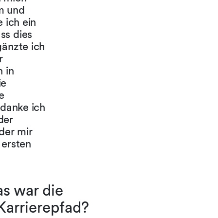
m und
 ich ein
ss dies
gänzte ich
r
 in
ie
e
rdanke ich
der
der mir
 ersten
as war die
Karrierepfad?