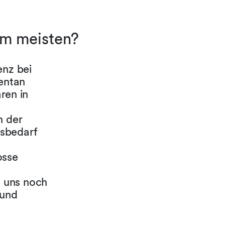
am meisten?
enz bei
entan
ren in
n der
gsbedarf
osse
 uns noch
 und