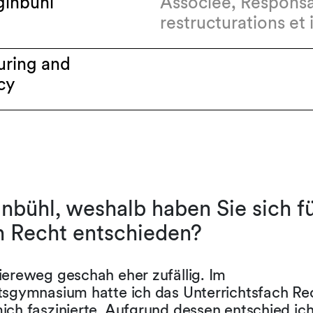
ginbühl
Associée, Respons
restructurations et 
uring and
cy
inbühl, weshalb haben Sie sich fü
h Recht entschieden?
iereweg geschah eher zufällig. Im
tsgymnasium hatte ich das Unterrichtsfach Re
ich faszinierte. Aufgrund dessen entschied ic