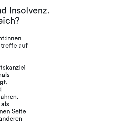
nd Insolvenz.
eich?
nt:innen
treffe auf
m
tskanzlei
mals
gt,
d
wahren.
 als
nen Seite
 anderen