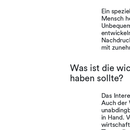
Ein spezie
Mensch her
Unbequeml
entwickel
Nachdruck
mit zuneh
Was ist die wic
haben sollte?
Das Intere
Auch der W
unabdingb
in Hand. V
wirtschaf