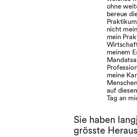
ohne weit
bereue die
Praktikum
nicht mein
mein Prakt
Wirtschaft
meinem En
Mandatsar
Profession
meine Kar
Menschen 
auf diesem
Tag an mic
Sie haben langj
grösste Heraus