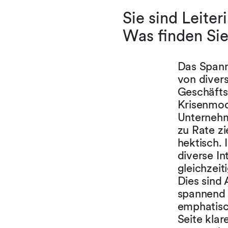
Sie sind Leiter
Was finden Sie
Das Spanne
von diver
Geschäfts
Krisenmod
Unternehme
zu Rate zi
hektisch. 
diverse I
gleichzei
Dies sind 
spannend e
emphatisc
Seite kla