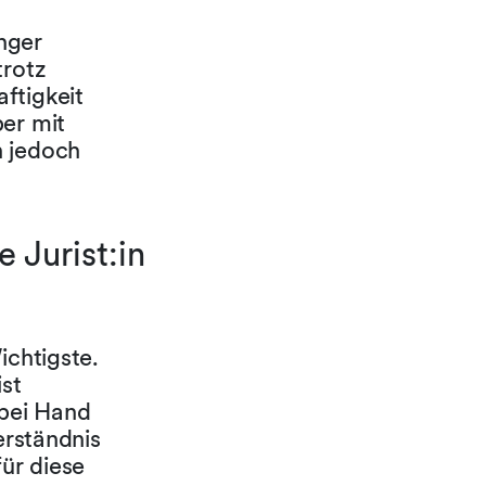
unger
trotz
ftigkeit
ber mit
n jedoch
 Jurist:in
ichtigste.
ist
bei Hand
erständnis
ür diese