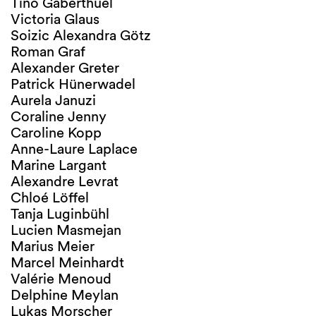
Tino Gaberthüel
Victoria Glaus
Soizic Alexandra Götz
Roman Graf
Alexander Greter
Patrick Hünerwadel
Aurela Januzi
Coraline Jenny
Caroline Kopp
Anne-Laure Laplace
Marine Largant
Alexandre Levrat
Chloé Löffel
Tanja Luginbühl
Lucien Masmejan
Marius Meier
Marcel Meinhardt
Valérie Menoud
Delphine Meylan
Lukas Morscher