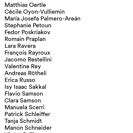
Matthias Oertle
Cécile Oyon-Vulliemin
María Josefa Palmero-Areán
Stephanie Petoun
Fedor Poskriakov
Romain Praplan
Lara Ravera
François Rayroux
Jacomo Restellini
Valentine Rey
Andreas Rötheli
Erica Russo
Isy Isaac Sakkal
Flavio Samson
Clara Samson
Manuela Scerri
Patrick Schleiffer
Tanja Schmidt
Manon Schneider