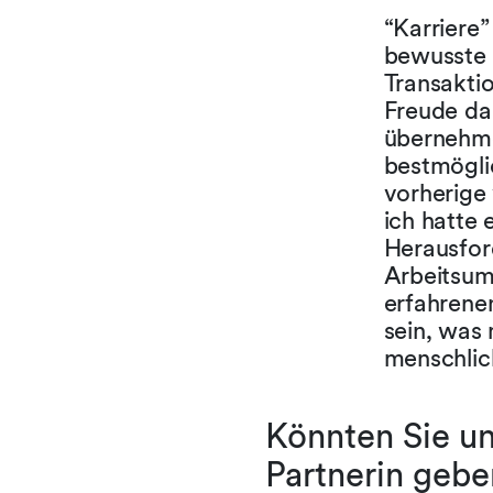
“Karriere
bewusste 
Transakti
Freude da
übernehm
bestmögli
vorherige 
ich hatte 
Herausfor
Arbeitsumf
erfahrene
sein, was 
menschlich
Könnten Sie uns
Partnerin gebe