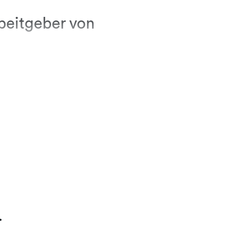
beitgeber von
ich
 bei
us steht
auf
h den
 Kontakte
 Sie
schaft
.