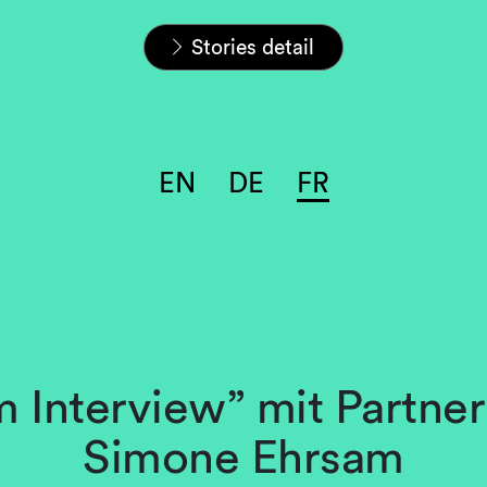
Home
Carrières
L&S Stories
Stories detail
EN
DE
FR
 Interview” mit Partne
Simone Ehrsam