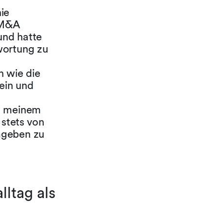
ie
n M&A
und hatte
wortung zu
h wie die
 ein und
in meinem
 stets von
mgeben zu
lltag als