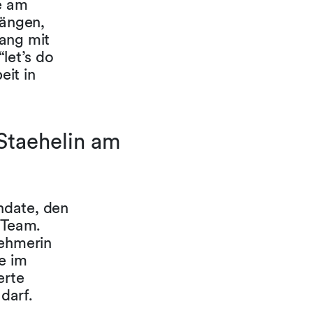
se am
ängen,
gang mit
“let’s do
eit in
 Staehelin am
ndate, den
 Team.
nehmerin
e im
erte
darf.