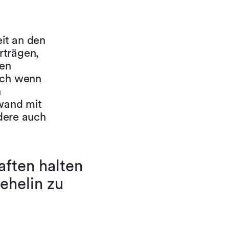
eit an den
rträgen,
nen
uch wenn
n
wand mit
ndere auch
aften halten
aehelin zu