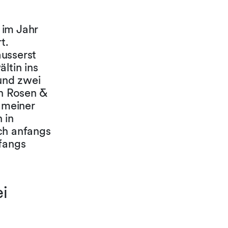
 im Jahr
t.
äusserst
ltin ins
und zwei
on Rosen &
h meiner
 in
ch anfangs
nfangs
ei