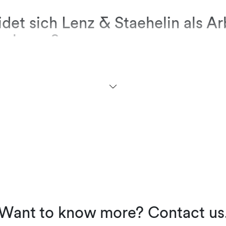
det sich Lenz & Staehelin als Ar
rnehmen?
erter Vergleich mit anderen Unternehmen kann 
meines Werdeganges nicht machen. Mir gefällt
ehelin, dass die Beratung des Klienten im Fok
s Team unsere Klienten aus unterschiedlichen
eln, verschiedenen Fachgebieten und gestützt 
ge Erfahrung unterstützen. Daneben schätze ic
 offenen Austausch und die vielen persönlichen
beitern und Klienten.
luss, welche Ratschläge würden
ben, die generell eine Partner
Want to know more? Contact us