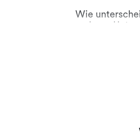
Wie unterschei
anderen Unte
Ein fundi
aufgrund 
Lenz & Sta
und wir al
Blickwink
langjähri
direkten,
mit Mitar
Und zum Absch
Bewerbenden ge