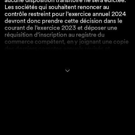
aucune disposition transitoire ne sera édictée.
Les sociétés qui souhaitent renoncer au
contrôle restreint pour l’exercice annuel 2024
devront donc prendre cette décision dans le
courant de l’exercice 2023 et déposer une
réquisition d’inscription au registre du
commerce compétent, en y joignant une copie
des derniers comptes annuels révisés et
approuvés. Les documents sur lesquels se
fonde l’inscription sont soumis à une publicité
restreinte, ce qui signifie que seules les
autorités de la Confédération et des cantons
pourront les consulter.
Introduction de la
recherche de personnes
dans le registre du
commerce