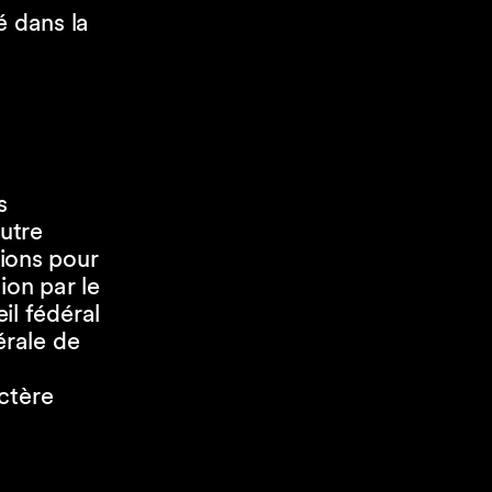
é dans la
s
autre
tions pour
ion par le
il fédéral
érale de
à
ctère