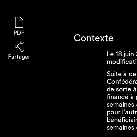
PDF
Contexte
Le 18 juin
Partager
modificati
Suite à ce
Confédérat
de sorte 
financé à 
semaines 
pour l’au
bénéficiai
semaines d