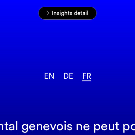
Home
News & Insights
Analyses
Insights detail
EN
DE
FR
tal genevois ne peut pou