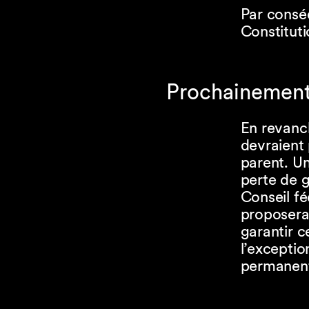
Par conséq
Constituti
Prochainement:
En revanch
devraient 
parent. Un
perte de g
Conseil fé
proposera
garantir c
l’exceptio
permanent