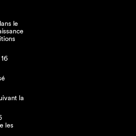
ans le
aissance
itions
 16
sé
ivant la
6
e les