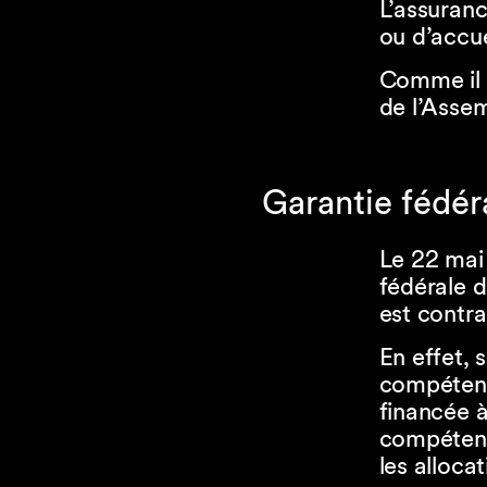
L’assuran
ou d’accu
Comme il s
de l’Assem
Garantie fédér
Le 22 mai
fédérale d
est contra
En effet, 
compétence
financée à
compétenc
les alloca