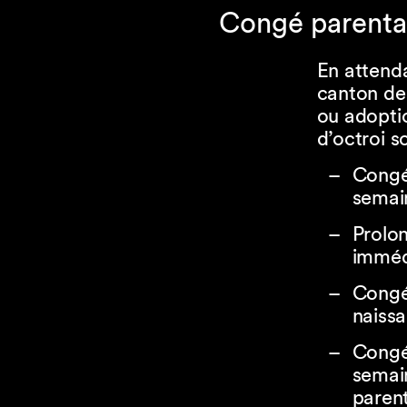
Congé parental
En attenda
canton de
ou adoptio
d’octroi s
Congé 
semai
Prolon
imméd
Congé 
naissa
Congé
semain
paren