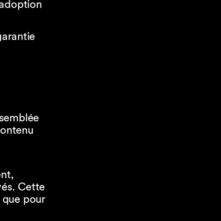
’adoption
garantie
ssemblée
contenu
nt,
yés. Cette
 que pour