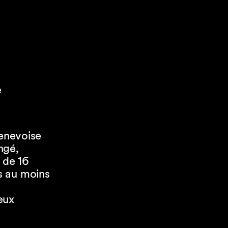
e
genevoise
ngé,
 de 16
s au moins
deux