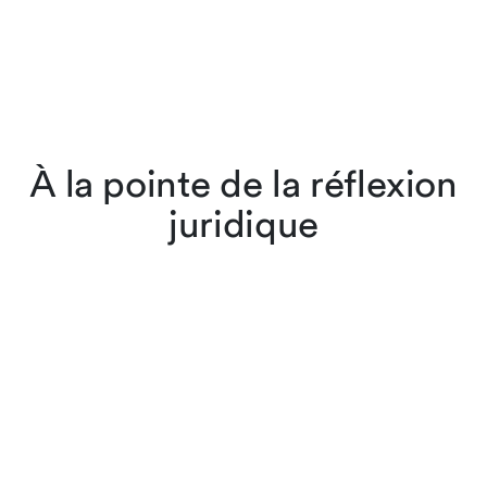
À la pointe de la réflexion
juridique
Les avocates et avocats de
Lenz & Staehelin ne se
contentent pas d’appliquer
la loi, ils l’interprètent et la