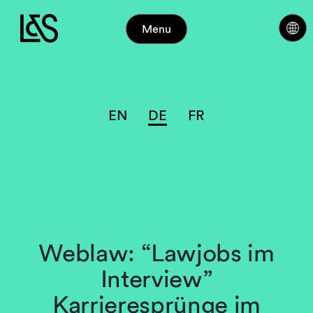
Menu
EN
DE
FR
Weblaw: “Lawjobs im
Interview”
Karrieresprünge im