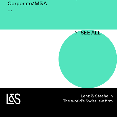
daran, dass unsere Türen tatsächlich offen sind
Corporate/M&A
und man auch ins Büro eines Partners
…
“spazieren” darf, um beispielsweise nach einer
Vorlage zu fragen oder um Rat zu bitten.
SEE ALL
Lenz & Staehelin
bezeichnet sich als “The
World’s Swiss law firm”.
Sie selbst haben in den
USA gearbeitet und einen
LL.M. absolviert. Wie
unterstützt
Lenz & Staehelin
internationale Karrieren?
Lenz & Staehelin
Fast alle unsere Mitarbeitenden verbringen eine
The world’s Swiss law firm
gewisse Zeit im Ausland. Ein solcher Aufenthalt
kann aus einem LL.M. oder auch aus einem