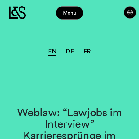
Menu
EN
DE
FR
Weblaw: “Lawjobs im
Interview”
Karrieresprünge im