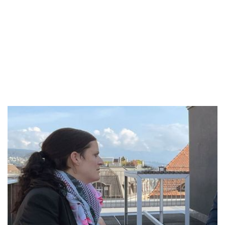
setzen. Sowohl die beruflichen als auch die
privaten Ziele verändern sich so ständig.
Was hat sich seit eurem Arbeitseinstieg
in der Kanzlei verändert?
Simone
Es ist ja nicht nur die Kanzlei, die sich
verändert, du veränderst dich mit. Je länger du
dabei bist, desto mehr identifizierst du dich mit
der Kanzlei und den Leuten, die hier arbeiten.
Es ist nicht mehr alles so fremd, wie es
vielleicht am Anfang schien. Mit der Zeit wird
die Kanzlei ein Teil von dir. Du schätzt das
offene Arbeitsklima.
Anja
Auch die Kanzlei hat sich über die Zeit
verändert: Modernere Webauftritte, neue
Büroräumlichkeiten, gelockerte
Kleiderordnung, neue