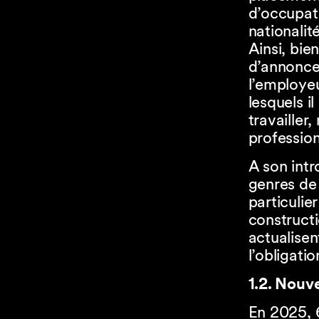
d’occupati
nationalit
Ainsi, bien
d’annonce
l’employeu
lesquels i
travailler
professio
A son intr
genres de 
particulie
constructi
actualisen
l’obligati
1.2. Nouv
En 2025, 6