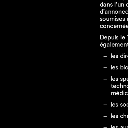
dans l’un 
d’annoncer
soumises 
concernée
Depuis le 
également
les di
les bi
les sp
techno
médic
les so
les ch
les au