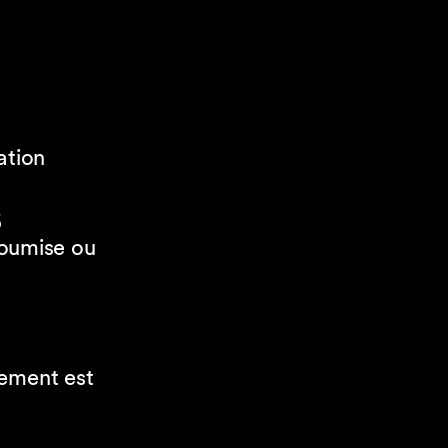
ation
5
soumise ou
tement est