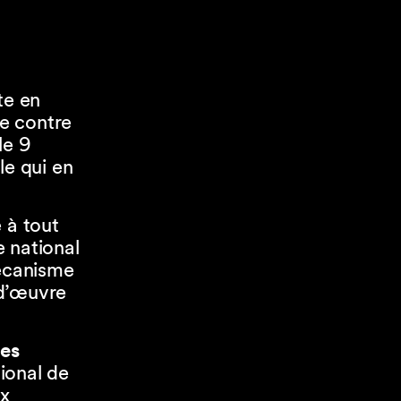
te en
e contre
le 9
le qui en
 à tout
 national
écanisme
-d’œuvre
nes
ional de
x