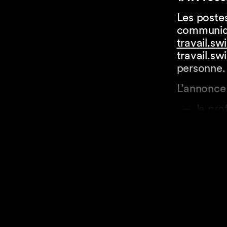
Les postes
communiqu
travail.sw
travail.swi
personne.
L’annonce 
la pro
la des
le lie
le tau
la dat
le typ
indéte