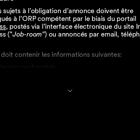
 sujets à l’obligation d’annonce doivent être
és à l’ORP compétent par le biais du portail
iss
, postés via l’interface électronique du site 
ss ("
Job-room"
) ou annoncés par email, télép
doit contenir les informations suivantes:
fession recherchée;
cription de l’activité et des exigences requises
u d’exercice de la profession;
x d’occupation;
e d’entrée en fonction;
e de rapport de travail (durée déterminée ou
rminée);