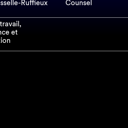
sselle-Ruffieux
Counsel
travail,
ce et
ion