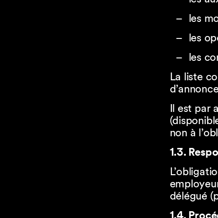
les mo
les op
les co
La liste c
d’annonce
Il est par
(disponib
non à l’ob
​​​​​​​1.3.
L’obligat
employeur
délégué (
​​​​​​​1.4. Pr