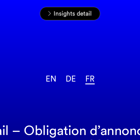
Home
News & Insights
Analyses
Insights detail
EN
DE
FR
ail – Obligation d’anno