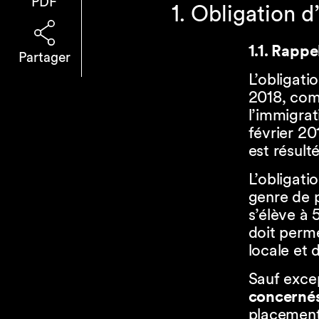
PDF
1. Obligation 
​​​​​​1.1. Rappe
Partager
L’obligati
2018, com
l’immigrat
février 20
est résulté
L’obligati
genre de p
s’élève à 
doit perm
locale et 
Sauf exce
concernés
placement