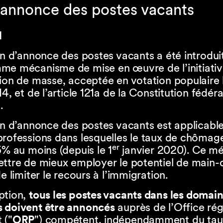
d’annonce des postes vacants
l
on d’annonce des postes vacants a été introdui
me mécanisme de mise en œuvre de l’initiativ
ion de masse, acceptée en votation populaire 
14, et de l’article 121a de la Constitution fédéra
.
on d’annonce des postes vacants est applicable
rofessions dans lesquelles le taux de chômage
er
5% au moins (depuis le 1
janvier 2020). Ce m
ettre de mieux employer le potentiel de main
de limiter le recours à l’immigration.
ption,
tous les postes vacants dans les domai
 doivent être annoncés
auprès de l’Office rég
 ("
ORP
") compétent, indépendamment du tau