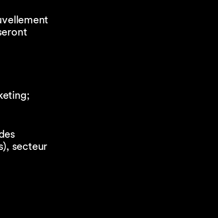
uvellement
seront
keting;
 des
), secteur