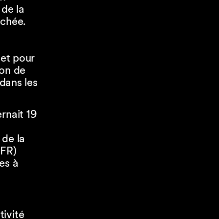
 de la
uchée.
 et pour
ion de
 dans les
rnait 19
 de la
EFR)
es à
ivité