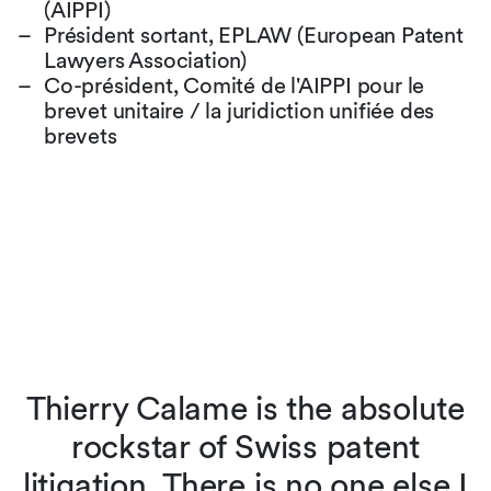
(AIPPI)
Président sortant, EPLAW (European Patent
Lawyers Association)
Co-président, Comité de l'AIPPI pour le
brevet unitaire / la juridiction unifiée des
brevets
l
Thierry Calame is the absolute
as
rockstar of Swiss patent
litigation. There is no one else I