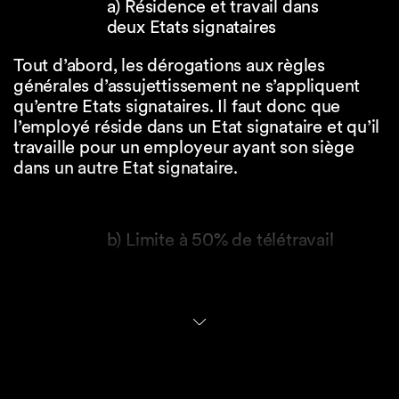
a) Résidence et travail dans
deux Etats signataires
Tout d’abord, les dérogations aux règles
générales d’assujettissement ne s’appliquent
qu’entre Etats signataires. Il faut donc que
l’employé réside dans un Etat signataire et qu’il
travaille pour un employeur ayant son siège
dans un autre Etat signataire.
b) Limite à 50% de télétravail
Ensuite, les dérogations ne s’appliquent qu’à
l’employé qui effectue jusqu’à 50% de
télétravail transfrontalier dans son Etat de
résidence (soit au maximum 49.9% du temps
total de travail).
Cette limite se calcule par période de 12 mois.