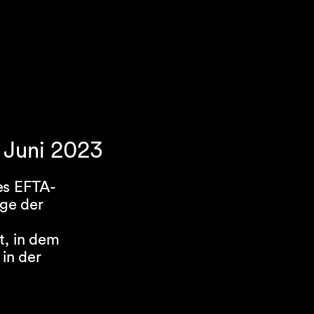
. Juni 2023
es EFTA-
ge der
t, in dem
 in der