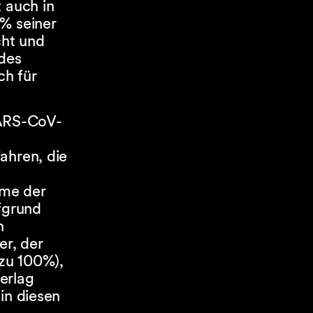
 auch in
5% seiner
cht und
des
ch für
SARS-CoV-
ahren, die
eme der
fgrund
n
r, der
 zu 100%),
erlag
in diesen