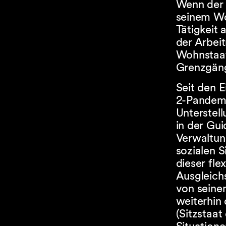
Wenn der A
seinem Wo
Tätigkeit 
der Arbei
Wohnstaats
Grenzgäng
Seit den 
2-Pandemi
Unterstell
in der Gu
Verwaltun
sozialen 
dieser fl
Ausgleich
von seinem
weiterhin
(Sitzstaat