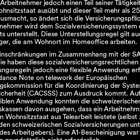
rbeitnehmer jedoch einen Teil seiner Tätigkeit
hnsitzstaat ausübt und dieser Teil mehr als 2
ausmacht, so ändert sich die Versicherungspfli
tnehmer wird dem Sozialversicherungssystem 
 unterstellt. Diese Unterstellungsregel gilt au
er, die am Wohnort im Homeoffice arbeiten.
Einschränkungen im Zusammenhang mit der 
e haben diese sozialversicherungsrechtlichen
ungsregeln jedoch eine flexible Anwendung erf
idance Note on telework der Europäischen
gskommission für die Koordinierung der Syst
Sicherheit (CACSSS) zum Ausdruck kommt. Au
exiblen Anwendung konnten die schweizerische
skassen davon ausgehen, dass ein Arbeitnehme
 Wohnsitzstaat aus Telearbeit leistete (selbst
 den schweizerischen Sozialversicherungen unt
 des Arbeitgebers). Eine A1-Bescheinigung war 