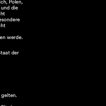
ch, Polen,
 und die
cht
besondere
cht
nen werde.
Staat der
 gelten.