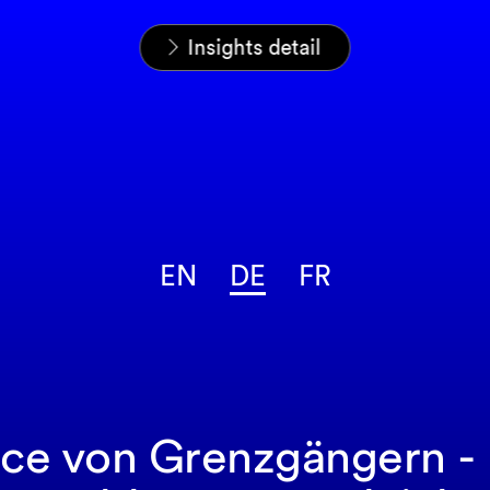
Startseite
News & Insights
Insights
Insights detail
EN
DE
FR
ce von Grenzgängern - 