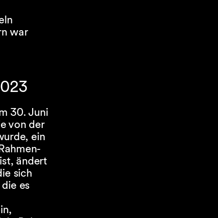
eln
rn war
2023
m 30. Juni
ie von der
urde, ein
 Rahmen-
st, ändert
ie sich
 die es
in,