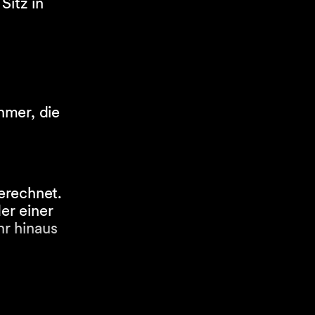
Sitz in
hmer, die
erechnet.
er einer
hr hinaus