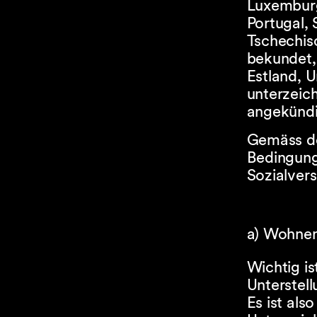
Luxemburg
Portugal,
Tschechis
bekundet,
Estland, U
unterzeich
angekündi
Gemäss d
Bedingunge
Sozialvers
a) Wohnen
Wichtig i
Unterstel
Es ist als