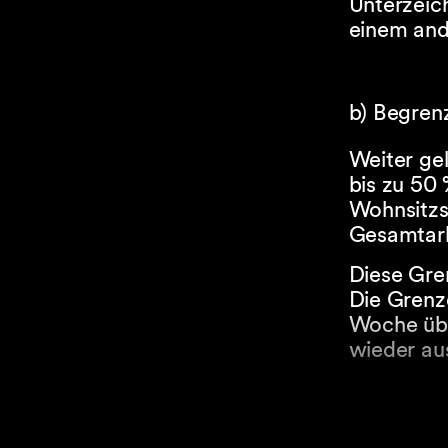
Unterzeich
einem and
b) Begren
Weiter ge
bis zu 50 
Wohnsitzst
Gesamtarb
Diese Gre
Die Grenz
Woche übe
wieder aus
c) Begrenz