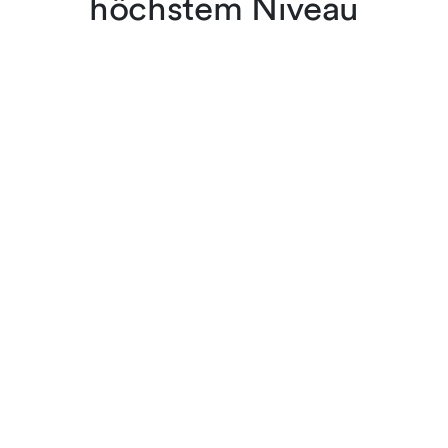
höchstem Niveau
Die Anwältinnen und
Anwälte von
Lenz & Staehelin belassen
es nicht bei der
Rechtsanwendung, sie sind
führend in der
Interpretation und der
Weiterentwicklung des
Rechts im Rahmen
wissenschaftlicher Artikel,
Rezensionen und anderer
Veröffentlichungen.