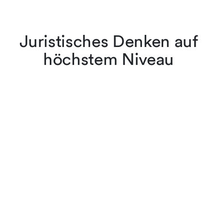
Juristisches Denken auf
höchstem Niveau
Die Anwältinnen und
Anwälte von
Lenz & Staehelin belassen
es nicht bei der
Rechtsanwendung, sie sind
führend in der
Interpretation und der