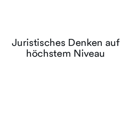
Juristisches Denken auf
höchstem Niveau
Die Anwältinnen und
Anwälte von
Lenz & Staehelin belassen
es nicht bei der
Rechtsanwendung, sie sind