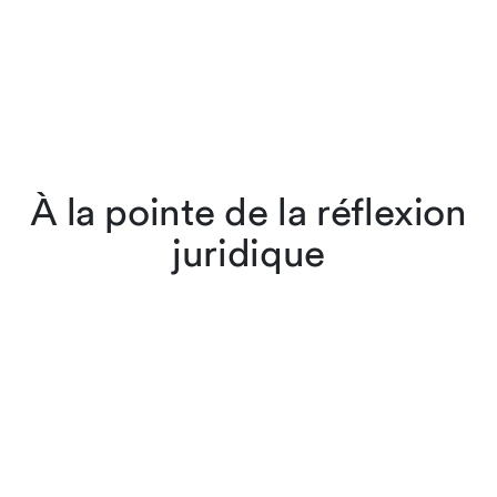
À la pointe de la réflexion
juridique
Les avocates et avocats de
Lenz & Staehelin ne se
contentent pas d’appliquer