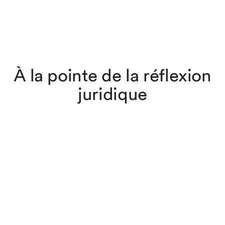
À la pointe de la réflexion
juridique
Les avocates et avocats de
Lenz & Staehelin ne se
contentent pas d’appliquer
la loi, ils l’interprètent et la
font évoluer au travers