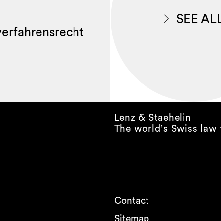
SEE AL
lverfahrensrecht
Lenz & Staehelin
The world’s Swiss law 
Contact
Sitemap