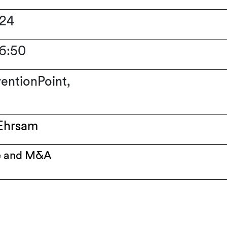
024
16:50
entionPoint,
Ehrsam
e and M&A