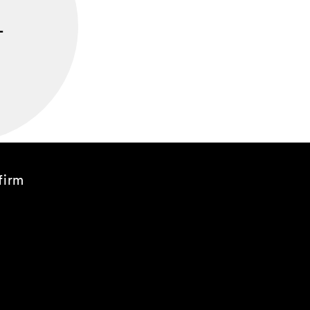
L
firm