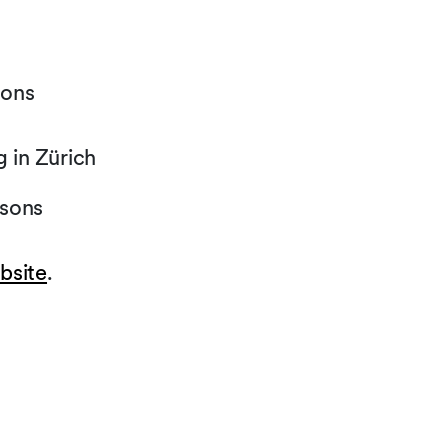
sons
 in Zürich
ssons
bsite
.