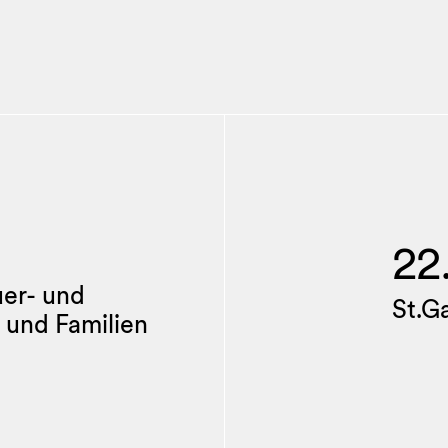
22
uer- und
St.G
 und Familien