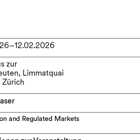
026
–
12.02.2026
s zur
euten, Limmatquai
 Zürich
aser
on and Regulated Markets