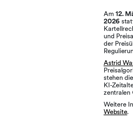
Am
12. M
2026
stat
Kartellrec
und Preisa
der Preis
Regulieru
Astrid Wa
Preisalgo
stehen di
KI-Zeitalt
zentralen
Weitere In
Website
.