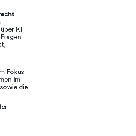
recht
m
 über KI
e Fragen
t,
Im Fokus
hmen im
 sowie die
der