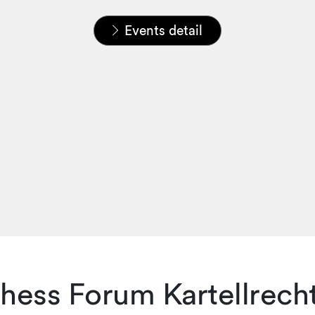
Home
News & Insights
Events
Events detail
thess Forum Kartellrech