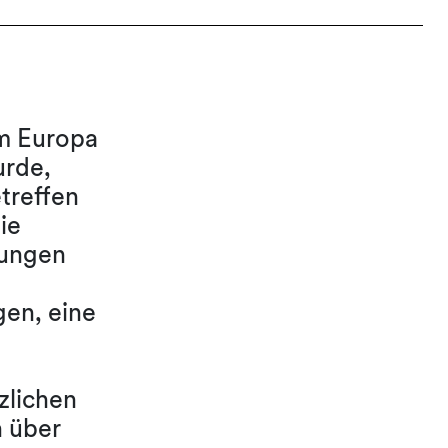
om Europa
urde,
treffen
ie
kungen
gen, eine
zlichen
n über