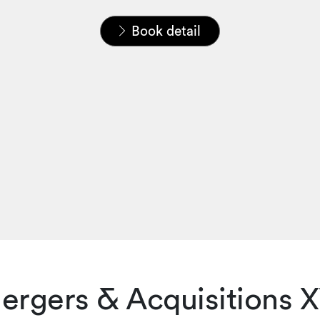
Home
News & Insights
Publications
Book detail
ergers & Acquisitions X