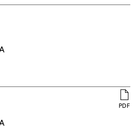
&A
PDF
&A