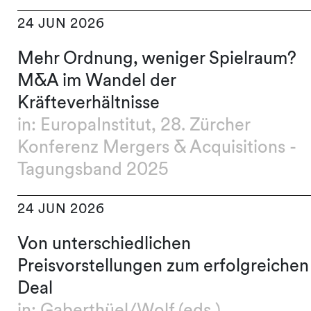
24 JUN 2026
Mehr Ordnung, weniger Spielraum?
M&A im Wandel der
Kräfteverhältnisse
in: EuropaInstitut, 28. Zürcher
Konferenz Mergers & Acquisitions -
Tagungsband 2025
24 JUN 2026
Von unterschiedlichen
Preisvorstellungen zum erfolgreichen
Deal
in: Gaberthüel/Wolf (eds.),