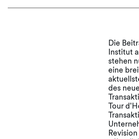
Die Beit
Institut
stehen n
eine bre
aktuells
des neu
Transakt
Tour d'H
Transakt
Unterneh
Revision