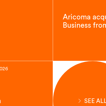
Aricoma acqu
Business fro
2026
n
SEE AL