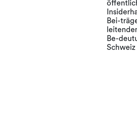
öffentli
Insiderh
Bei-träg
leitende
Be-deutu
Schweiz 