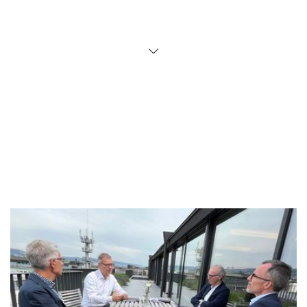
selbständiger Basis erfolgreicher sein würde,
hat sich später – nach gelungener Abwehr der
Übernahme – bewahrheitet. Meines Wissens
findet sich weltweit kein vergleichbarer
Übernahmekampf, in dem die Zielgesellschaft
so lange durchgehalten hat und gleichzeitig
wirtschaftlich so erfolgreich war.
Tino
In diesen Fall waren Spezialist:innen aus
verschiedenen Bereichen unserer Kanzlei
involviert. Neben M&A in erster Linie Litigation
aber auch Kartellrecht. Letzteren Bereich leitest
du, Marcel. Inwieweit überschneidet sich deine
Tätigkeit mit derjenigen von Ruedi?
Marcel
Ich persönlich kam ursprünglich aus
dem M&A-Bereich. Irgendwann habe ich
meinen Fokus dann aber auf das Kartellrecht
gelegt. Natürlich gibt es einige
Überschneidungen, vor allem natürlich bei der