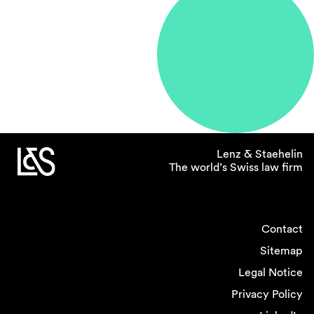
sich dazu, Partnerin bei
Lenz & Staehelin zu
werden?
Lenz & Staehelin hatte damals und hat immer
noch den hervorragenden Ruf, eine der
führenden Wirtschaftskanzleien der Schweiz zu
sein. Entsprechend interessant sind unsere
Mandate und die damit verbundene Arbeit.
Lenz & Staehelin
Ausschlaggebend waren das professionelle
The world’s Swiss law firm
Umfeld, der respektvolle Umgangston und die
menschliche Atmosphäre. Ich wurde stets
gefördert und mir wurde viel zugetraut, sogar
mehr, als dass ich mir selbst zugetraut habe.
Contact
Das alles hat dazu beigetragen, dass ich eine
Sitemap
berufliche Selbstsicherheit entwickeln konnte
Legal Notice
und so meinen Platz im beruflichen Umfeld
fand.
Privacy Policy