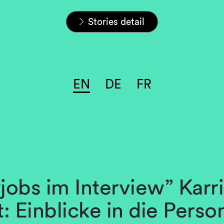
Home
Careers
L&S Stories
Stories detail
EN
DE
FR
obs im Interview” Karr
: Einblicke in die Perso