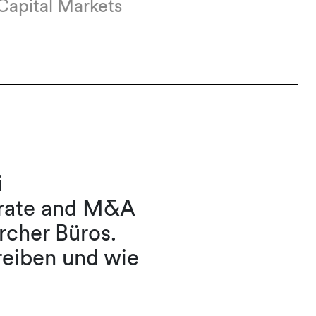
apital Markets
i
orate and M&A
rcher Büros.
reiben und wie