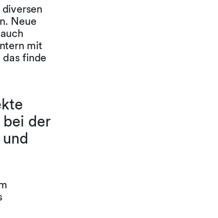
 diversen
en. Neue
 auch
ntern mit
 das finde
ekte
 bei der
 und
em
s