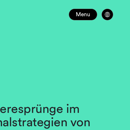
Menu
ieresprünge im
nalstrategien von