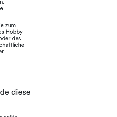
n.
ne
wie zum
res Hobby
oder des
chaftliche
er
de diese
 sollte,