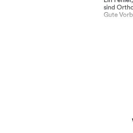
sind Orth
Gute Vorb
während d
und in der
Interview
auf die F
nachfragt
verstehen
sich für d
für sie/ihn
Lenz & Staehel
– Switzerland”
Arbeitgeberin 