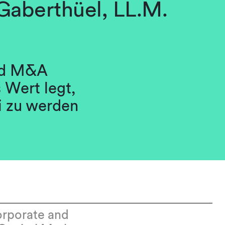
 Gaberthüel, LL.M.
und M&A
 Wert legt,
i zu werden
orporate and