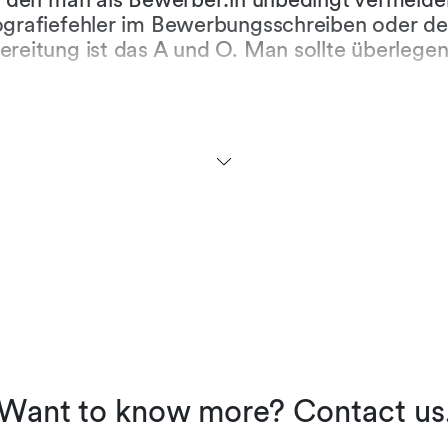
ografiefehler im Bewerbungsschreiben oder d
ereitung ist das A und O. Man sollte überlege
es Bewerbungsgesprächs in Erfahrung bringe
 Lage sein, während des Interviews einen Dial
enden zu führen. Ich meine damit, dass der B
ragen der Interviewenden eingeht und auch ein
, wenn er/sie etwas nicht verstanden hat oder
 möchte. Man sollte spüren, dass der/die Kand
ie Kanzlei interessiert und herausfinden möchte
 passt.
in wurde 2023 erneut als “Law F
 anerkannt. Was zeichnet Lenz &
aus?
Want to know more? Contact us