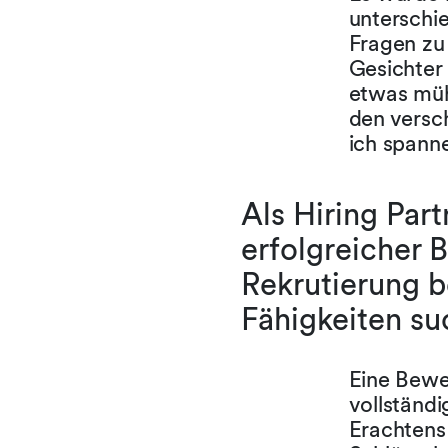
unterschi
Fragen zu
Gesichter
etwas müh
den versch
ich spann
Als Hiring Par
erfolgreicher 
Rekrutierung 
Fähigkeiten su
Eine Bewe
vollständ
Erachtens 