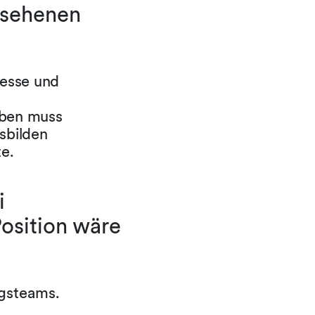
gesehenen
resse und
eben muss
sbilden
te.
i
osition wäre
ngsteams.