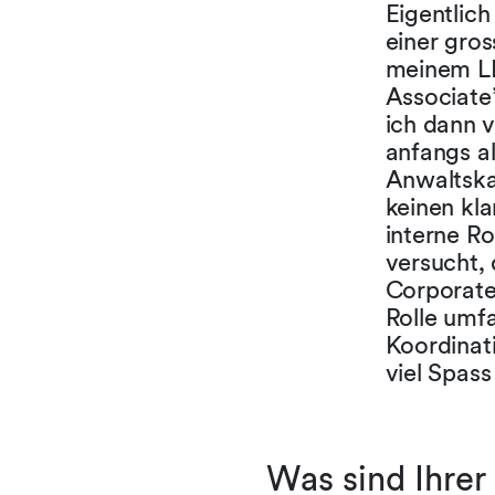
Eigentlich
einer gros
meinem LL
Associate”
ich dann 
anfangs al
Anwaltska
keinen kl
interne Ro
versucht,
Corporate 
Rolle umf
Koordinat
viel Spass
Was sind Ihre