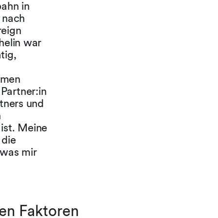
bahn in
t nach
reign
helin war
tig,
ehmen
Partner:in
rtners und
n
ist. Meine
 die
 was mir
en Faktoren