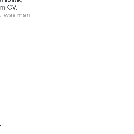
em CV.
n, was man
n möchte,
og mit den
ewerbende
mal
 genauer
idat:in
, ob es
irm of the Year
 Staehelin als
.