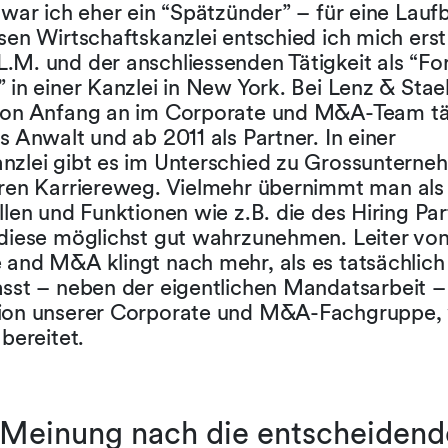
 war ich eher ein “Spätzünder” – für eine Lauf
sen Wirtschaftskanzlei entschied ich mich ers
.M. und der anschliessenden Tätigkeit als “Fo
 in einer Kanzlei in New York. Bei Lenz & Stae
von Anfang an im Corporate und M&A-Team tä
s Anwalt und ab 2011 als Partner. In einer
nzlei gibt es im Unterschied zu Grossuntern
aren Karriereweg. Vielmehr übernimmt man als 
llen und Funktionen wie z.B. die des Hiring Pa
 diese möglichst gut wahrzunehmen. Leiter vo
and M&A klingt nach mehr, als es tatsächlich 
asst – neben der eigentlichen Mandatsarbeit –
ion unserer Corporate und M&A-Fachgruppe,
 bereitet.
r Meinung nach die entscheidend