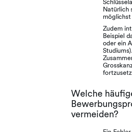
Schlüssel
Natürlich
möglichst 
Zudem int
Beispiel 
oder ein 
Studiums).
Zusammenh
Grosskanzl
fortzusetz
Welche häufig
Bewerbungspro
vermeiden?
Ein Fehler