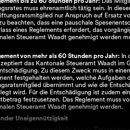
ement bis zu 60 Stunden pro Jahr:
Das Mitgl
ngsrates muss ehrenamtlich tätig sein. In diese
iftungsratsmitglied nur Anspruch auf Ersatz v
t zu beachten, dass eine pauschale Spesenent
rlass eines Reglements erfordert, das vorgäng
nalen Steueramt Waadt genehmigt werden mu
ement von mehr als 60 Stunden pro Jahr:
In
akzeptiert das Kantonale Steueramt Waadt im 
Entschädigung. Zu diesem Zweck muss in eine
ment festgehalten werden, welche Aufgaben 
ungsratsmitglied übernimmt und wie die Entsc
legt wird. Für die Entschädigung ist zudem ei
tbetrag festzusetzen. Das Reglement muss v
nalen Steueramt Waadt genehmigt werden.
lender Uneigennützigkeit
n ein Stiftungsratsmitglied keine Entschädigun