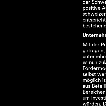
der Schwei
positive A
schweizeri
entsprich
bestehend
Unternehm
Mit der P
getragen,
unternehm
es nun zu
Fördermod
selbst wen
möglich i
aus Beteil
Bereichen 
um Investi
würden. D