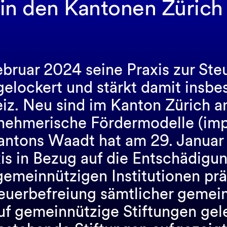
 in den Kantonen Züric
ebruar 2024 seine Praxis zur St
elockert und stärkt damit insbes
weiz. Neu sind im Kanton Zürich
rnehmerische Fördermodelle (imp
antons Waadt hat am 29. Januar 
xis in Bezug auf die Entschädigu
emeinnützigen Institutionen pr
teuerbefreiung sämtlicher gemein
uf gemeinnützige Stiftungen gel