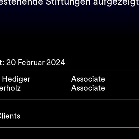
estehende Stiftungen aufgezeig
rt: 20 Februar 2024
 Hediger
Associate
erholz
Associate
lients