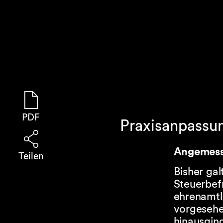
PDF
Praxisanpassu
Angemess
Teilen
Bisher gal
Steuerbefr
ehrenamtl
vorgesehen
hinausgin