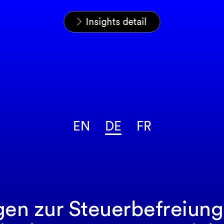
Startseite
News & Insights
Insights
Insights detail
EN
DE
FR
en zur Steuerbefreiun