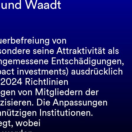
h und Waadt
euerbefreiung von
ondere seine Attraktivität als
 angemessene Entschädigungen,
act investments) ausdrücklich
2024 Richtlinien
ngen von Mitgliedern der
äzisieren. Die Anpassungen
nützigen Institutionen.
egt, wobei