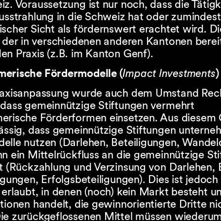
z. Voraussetzung ist nur noch, dass die Tätigk
usstrahlung in die Schweiz hat oder zumindest
scher Sicht als fördernswert erachtet wird. Di
t der in verschiedenen anderen Kantonen berei
en Praxis (z.B. im Kanton Genf).
erische Fördermodelle (
Impact Investments
)
raxisanpassung wurde auch dem Umstand Re
 dass gemeinnützige Stiftungen vermehrt
erische Förderformen einsetzen. Aus diesem 
lässig, dass gemeinnützige Stiftungen unterne
elle nutzen (Darlehen, Beteiligungen, Wandeld
n ein Mittelrückfluss an die gemeinnützige St
st (Rückzahlung und Verzinsung von Darlehen, 
igungen, Erfolgsbeteiligungen). Dies ist jedoch 
erlaubt, in denen (noch) kein Markt besteht un
tionen handelt, die gewinnorientierte Dritte ni
ie zurückgeflossenen Mittel müssen wiederu