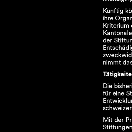
Künftig k
ihre Orga
Kriterium
Kantonale
der Stift
Entschädi
zweckwidr
nimmt das
Tätigkeit
Die bishe
für eine S
Entwicklu
schweizeri
Mit der P
Stiftungen