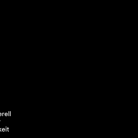
rell
r
keit