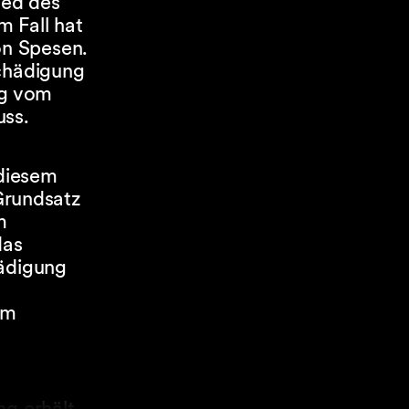
ied des
m Fall hat
on Spesen.
schädigung
ig vom
ss.
 diesem
Grundsatz
m
das
hädigung
n
om
g erhält,