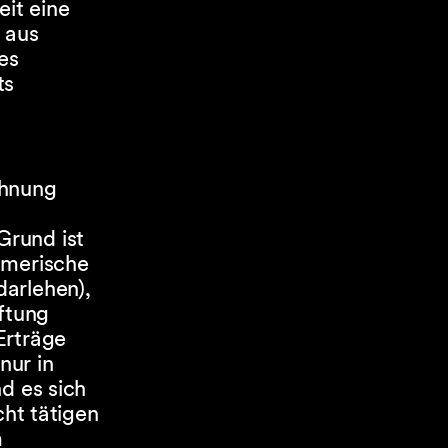
eit eine
 aus
es
ts
chnung
Grund ist
hmerische
arlehen),
iftung
Erträge
nur in
d es sich
cht tätigen
m