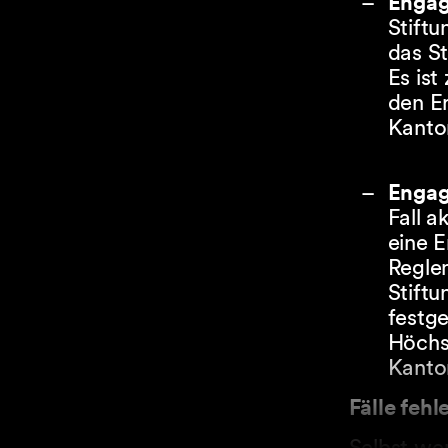
Engag
Stiftu
das St
Es is
den E
Kanto
Engag
Fall 
eine 
Regle
Stift
festge
Höchs
Kanto
Fälle feh
Selbst wen