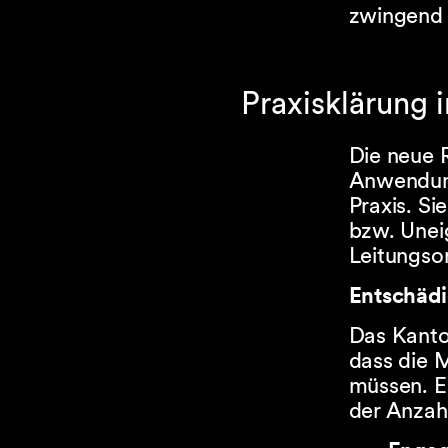
zwingend 
Praxisklärung
Die neue R
Anwendung
Praxis. Si
bzw. Uneig
Leitungso
Entschäd
Das Kanto
dass die M
müssen. E
der Anzah