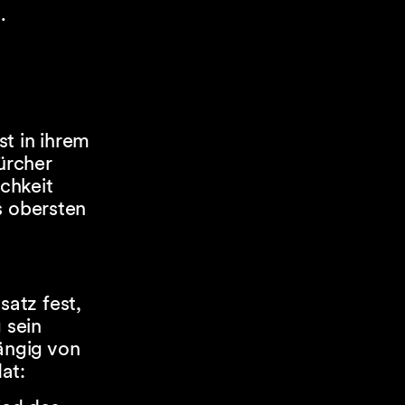
.
t in ihrem
ürcher
ichkeit
s obersten
atz fest,
 sein
ängig von
at: