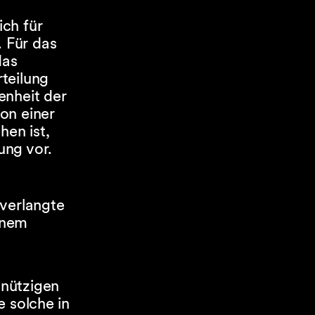
ch für
 Für das
das
teilung
enheit der
on einer
en ist,
ung vor.
 verlangte
einem
nnützigen
e solche in